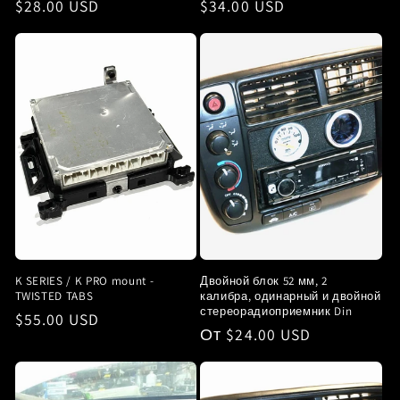
Обычная
$28.00 USD
Обычная
$34.00 USD
цена
цена
K SERIES / K PRO mount -
Двойной блок 52 мм, 2
TWISTED TABS
калибра, одинарный и двойной
стереорадиоприемник Din
Обычная
$55.00 USD
Обычная
От $24.00 USD
цена
цена