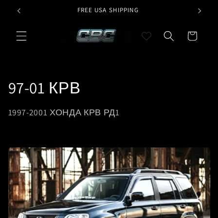
Перейти
G
FREE USA SHIPPING
CURR
к
контенту
Корзина
К
97-01 КРВ
о
1997-2001 ХОНДА КРВ РД1
л
л
е
к
ц