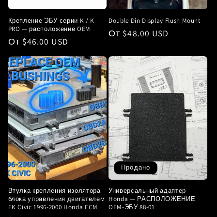
Крепление ЭБУ серии K / K
Double Din Display Flush Mount
PRO — расположение OEM
Обычная
От $48.00 USD
Обычная
От $46.00 USD
цена
цена
Продано
Втулка крепления изолятора
Универсальный адаптер
блока управления двигателем
Honda — РАСПОЛОЖЕНИЕ
EK Civic 1996-2000 Honda ECM
OEM-ЭБУ 88-01