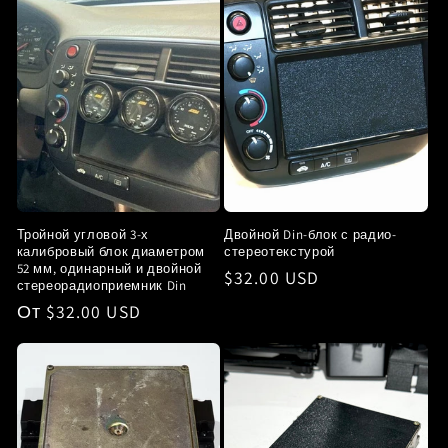
Тройной угловой 3-х
Двойной Din-блок с радио-
калибровый блок диаметром
стереотекстурой
52 мм, одинарный и двойной
Обычная
$32.00 USD
стереорадиоприемник Din
цена
Обычная
От $32.00 USD
цена