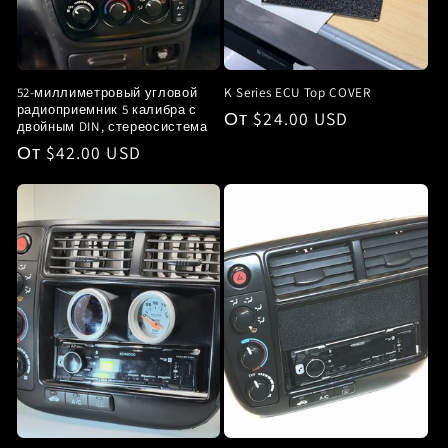
52-миллиметровый угловой
K Series ECU Top COVER
радиоприемник 5 калибра с
Обычная
От $24.00 USD
двойным DIN, стереосистема
цена
Обычная
От $42.00 USD
цена