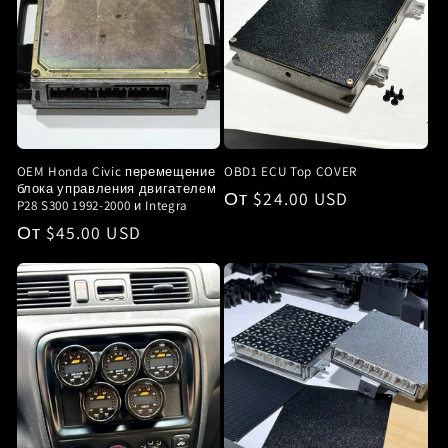
OEM Honda Civic перемещение
OBD1 ECU Top COVER
блока управления двигателем
Обычная
От $24.00 USD
P28 S300 1992-2000 и Integra
цена
Обычная
От $45.00 USD
цена